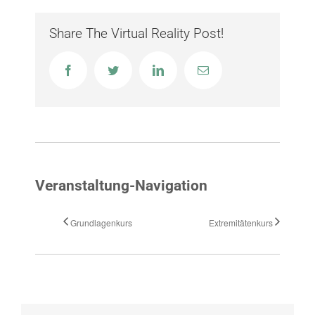
Wirkmechanismus
Share The Virtual Reality Post!
Indikationen
Facebook
Twitter
LinkedIn
E-
Mail
Nach der Behandlung
Erste Hilfe bei Schmerzen
Chiropraktik bei Kindern
Veranstaltung-Navigation
FÜR BEHANDLER
Grundlagenkurs
Extremitätenkurs
Allgemeines
Ausbildungsbestandteile
Ausbildungsorte