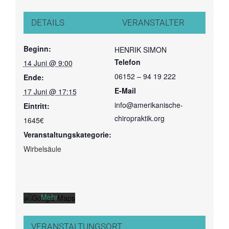
Dozenten
DETAILS
VERANSTALTER
Buchempfehlungen
Beginn:
HENRIK SIMON
Telefon
Mitgliederbereich
14 Juni @ 9:00
06152 – 94 19 222
Ende:
E-Mail
17 Juni @ 17:15
INFOS
info@amerikanische-
Eintritt:
Mit dem
chiropraktik.org
1645€
Laden der
Karte
Veranstaltungskategorie:
Startseite
akzeptieren
Wirbelsäule
Sie die
Über mich
Datenschutzerklärung
von
Kontakt
Google.
Mehr
Termine
erfahren
Impressum
VERANSTALTUNGSORT
Karte